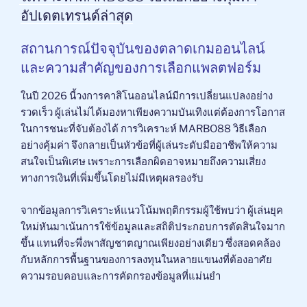
อัปเดตเทรนด์ล่าสุด
สถานการณ์ปัจจุบันของตลาดเกมออนไลน์
และความสำคัญของการเลือกแพลตฟอร์ม
ในปี 2026 นี้วงการคาสิโนออนไลน์มีการเปลี่ยนแปลงอย่าง
รวดเร็ว ผู้เล่นไม่ได้มองหาเพียงความบันเทิงแต่ต้องการโอกาส
ในการชนะที่จับต้องได้ การวิเคราะห์ MARBO88 วิธีเลือก
อย่างคุ้มค่า จึงกลายเป็นหัวข้อที่ผู้เล่นระดับมืออาชีพให้ความ
สนใจเป็นพิเศษ เพราะการเลือกผิดอาจหมายถึงความเสี่ยง
ทางการเงินที่เพิ่มขึ้นโดยไม่มีเหตุผลรองรับ
จากข้อมูลการวิเคราะห์แนวโน้มพฤติกรรมผู้ใช้พบว่า ผู้เล่นยุค
ใหม่หันมาเน้นการใช้ข้อมูลและสถิติประกอบการตัดสินใจมาก
ขึ้น แทนที่จะพึ่งพาสัญชาตญาณเพียงอย่างเดียว ซึ่งสอดคล้อง
กับหลักการพื้นฐานของการลงทุนในหลายแขนงที่ต้องอาศัย
ความรอบคอบและการคัดกรองข้อมูลที่แม่นยำ