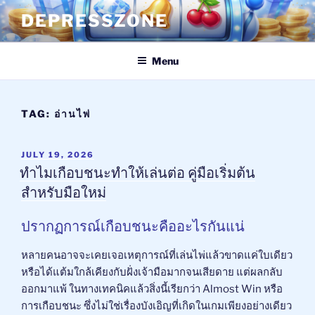
Skip
DEPRESSZONE
to
content
Menu
TAG:
อ่านไพ่
POSTED
JULY 19, 2026
ON
ทำไมเกือบชนะทำให้เล่นต่อ คู่มือเริ่มต้น
สำหรับมือใหม่
ปรากฏการณ์เกือบชนะคืออะไรกันแน่
หลายคนอาจจะเคยเจอเหตุการณ์ที่เล่นไพ่แล้วขาดแค่ใบเดียว
หรือได้แต้มใกล้เคียงกับฝั่งเจ้ามือมากจนเสียดาย แต่ผลกลับ
ออกมาแพ้ ในทางเทคนิคแล้วสิ่งนี้เรียกว่า Almost Win หรือ
การเกือบชนะ ซึ่งไม่ใช่เรื่องบังเอิญที่เกิดในเกมเพียงอย่างเดียว