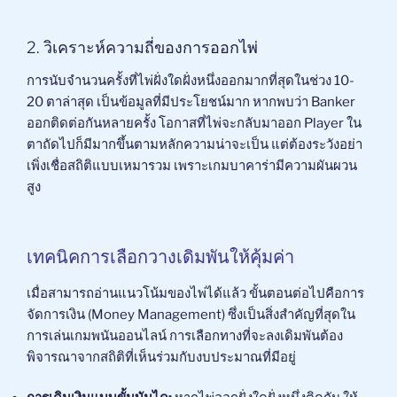
2. วิเคราะห์ความถี่ของการออกไพ่
การนับจำนวนครั้งที่ไพ่ฝั่งใดฝั่งหนึ่งออกมากที่สุดในช่วง 10-
20 ตาล่าสุด เป็นข้อมูลที่มีประโยชน์มาก หากพบว่า Banker
ออกติดต่อกันหลายครั้ง โอกาสที่ไพ่จะกลับมาออก Player ใน
ตาถัดไปก็มีมากขึ้นตามหลักความน่าจะเป็น แต่ต้องระวังอย่า
เพิ่งเชื่อสถิติแบบเหมารวม เพราะเกมบาคาร่ามีความผันผวน
สูง
เทคนิคการเลือกวางเดิมพันให้คุ้มค่า
เมื่อสามารถอ่านแนวโน้มของไพ่ได้แล้ว ขั้นตอนต่อไปคือการ
จัดการเงิน (Money Management) ซึ่งเป็นสิ่งสำคัญที่สุดใน
การเล่นเกมพนันออนไลน์ การเลือกทางที่จะลงเดิมพันต้อง
พิจารณาจากสถิติที่เห็นร่วมกับงบประมาณที่มีอยู่