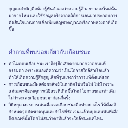
กุญแจสำคัญคือต้องรู้ทันตัวเองว่าความรู้สึกอยากลองใหม่นั้น
มาจากไหน และใช้ข้อมูลจริงจากสถิติการเล่นมาประกอบการ
ตัดสินใจแทนการเชื่อเพียงสัญชาตญาณหรือภาพลวงตาที่เกิด
ขึ้น
คำถามที่พบบ่อยเกี่ยวกับเกือบชนะ
ทำไมตอนเกือบชนะเราถึงรู้สึกเสียดายมากกว่าตอนแพ้
ธรรมดา เพราะสมองตีความว่าเป็นโอกาสใกล้สำเร็จแล้ว
ทำให้เกิดความรู้สึกสูญเสียที่รุนแรงกว่าการแพ้ตั้งแต่แรก
การเกือบชนะมีผลต่อผลลัพธ์ในตาถัดไปหรือไม่ ไม่มี เพราะ
แต่ละตาคือเหตุการณ์อิสระที่เกิดขึ้นใหม่ โอกาสชนะเท่าเดิม
ไม่ว่าจะเคยเกือบชนะมาก่อนกี่ครั้ง
วิธีหยุดวงจรการเล่นเมื่อเจอเกือบชนะคือทำอย่างไร ให้ตั้งสติ
กำหนดจุดตัดขาดทุนและกำไรที่ชัดเจน แล้วหยุดเล่นทันทีเมื่อ
ถึงเกณฑ์นั้นโดยไม่สนว่าตาที่แล้วจะใกล้ชนะแค่ไหน