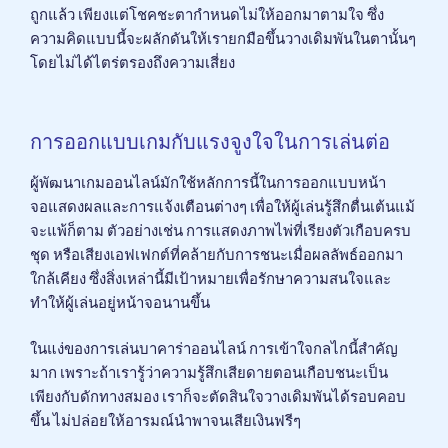
ถูกแล้ว เพียงแต่โชคชะตากำหนดไม่ให้ออกมาตามใจ ซึ่ง
ความคิดแบบนี้จะผลักดันให้เรายกมือขึ้นวางเดิมพันในตานั้นๆ
โดยไม่ได้ไตร่ตรองถึงความเสี่ยง
การออกแบบเกมกับแรงจูงใจในการเล่นต่อ
ผู้พัฒนาเกมออนไลน์มักใช้หลักการนี้ในการออกแบบหน้า
จอแสดงผลและการแจ้งเตือนต่างๆ เพื่อให้ผู้เล่นรู้สึกตื่นเต้นแม้
จะแพ้ก็ตาม ตัวอย่างเช่น การแสดงภาพไพ่ที่เรียงตัวเกือบครบ
ชุด หรือเสียงเอฟเฟกต์ที่คล้ายกับการชนะเมื่อผลลัพธ์ออกมา
ใกล้เคียง ซึ่งสิ่งเหล่านี้มีเป้าหมายเพื่อรักษาความสนใจและ
ทำให้ผู้เล่นอยู่หน้าจอนานขึ้น
ในแง่ของการเล่นบาคาร่าออนไลน์ การเข้าใจกลไกนี้สำคัญ
มาก เพราะถ้าเรารู้ว่าความรู้สึกเสียดายตอนเกือบชนะเป็น
เพียงกับดักทางสมอง เราก็จะตัดสินใจวางเดิมพันได้รอบคอบ
ขึ้น ไม่ปล่อยให้อารมณ์นำพาจนเสียเงินฟรีๆ