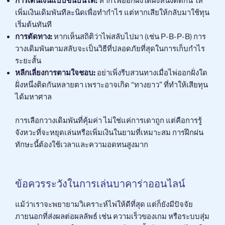
การเดินเงินแบบขั้นบันได:
หากไพ่ออกฝั่งใดฝั่งหนึ่งติดกัน ให้
เพิ่มเงินเดิมพันทีละนิดเพื่อทำกำไร แต่หากเสียให้กลับมาใช้ทุน
เริ่มต้นทันที
การตัดทาง:
หากเห็นสถิติว่าไพ่สลับไปมา (เช่น P-B-P-B) การ
วางเดิมพันตามสลับจะเป็นวิธีที่ปลอดภัยที่สุดในการเก็บกำไร
ระยะสั้น
หลีกเลี่ยงการตามใจชอบ:
อย่าเพิ่งรีบสวนทางเมื่อไพ่ออกฝั่งใด
ฝั่งหนึ่งติดกันหลายตา เพราะอาจเกิด “ทางยาว” ที่ทำให้เสียทุน
ได้มหาศาล
การเลือกวางเดิมพันที่คุ้มค่า ไม่ใช่แค่การเดาถูก แต่คือการรู้
จังหวะที่จะหยุดเล่นหรือเพิ่มเงินในยามที่เหมาะสม การฝึกฝน
ทักษะนี้ต้องใช้เวลาและความอดทนสูงมาก
ข้อควรระวังในการเล่นบาคาร่าออนไลน์
แม้ว่าเราจะพยายามวิเคราะห์ไพ่ให้ดีที่สุด แต่ก็ยังมีปัจจัย
ภายนอกที่ส่งผลต่อผลลัพธ์ เช่น ความเร็วของเกม หรือระบบสุ่ม