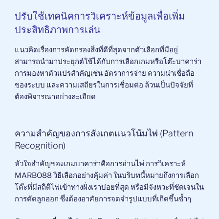
ปรับใช้เทคนิคการวิเคราะห์ข้อมูลเพื่อเพิ่ม
ประสิทธิภาพการเล่น
แนวคิดเรื่องการคัดกรองสิ่งที่ดีที่สุดจากตัวเลือกที่มีอยู่
สามารถนำมาประยุกต์ใช้ได้กับการเลือกเกมหรือโต๊ะบาคาร่า
การมองหาตัวแปรสำคัญเช่น อัตราการจ่าย ความน่าเชื่อถือ
ของระบบ และความเสถียรในการเชื่อมต่อ ล้วนเป็นปัจจัยที่
ต้องพิจารณาอย่างละเอียด
ความสำคัญของการสังเกตแนวโน้มไพ่ (Pattern
Recognition)
หัวใจสำคัญของเกมบาคาร่าคือการอ่านไพ่ การวิเคราะห์
MARBO88 วิธีเลือกอย่างคุ้มค่า ในบริบทนี้หมายถึงการเลือก
โต๊ะที่มีสถิติไพ่เข้าทางฝั่งเราบ่อยที่สุด หรือมีจังหวะที่ชัดเจนใน
การตัดลูกออก ซึ่งต้องอาศัยการจดจำรูปแบบที่เกิดขึ้นซ้ำๆ