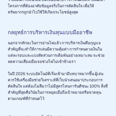
โครงการที่ต้องอาศัยข้อมูลจริงในการตัดสินใจ เพื่อให้
ทรัพยากรถูกนำไปใช้ให้เกิดประโยชน์สูงสุด
กลยุทธ์การบริหารเงินทุนแบบมืออาชีพ
นอกจากทักษะในการอ่านไพ่แล้ว การบริหารเงินคือกุญแจ
สำคัญที่จะทำให้การเล่นมีความคุ้มค่า การกำหนดวงเงินใน
แต่ละรอบและแบ่งสัดส่วนการเดิมพันอย่างเหมาะสม จะช่วย
ลดความเสี่ยงเมื่อเจอช่วงไพ่ไม่เข้าข้างเรา
ในปี 2026 ระบบอัตโนมัติเริ่มเข้ามามีบทบาทมากขึ้น ผู้เล่น
ควรใช้เครื่องมือช่วยวิเคราะห์ที่เว็บนำเสนอมาประกอบการ
ตัดสินใจ แต่ต้องไม่ลืมว่าไม่มีสูตรไหนการันตีชนะ 100% สิ่งที่
สำคัญที่สุดคือวินัยในการหยุดเมื่อถึงเป้าหมายหรือขาดทุน
ตามเกณฑ์ที่กำหนดไว้