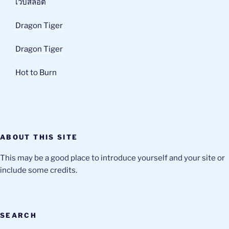
เว็บสล็อต
Dragon Tiger
Dragon Tiger
Hot to Burn
ABOUT THIS SITE
This may be a good place to introduce yourself and your site or
include some credits.
SEARCH