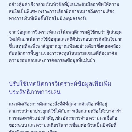
อย่างคุ้มค่า จึงกลายเป็นหัวข้อที่ผู้เล่นระดับมืออาชีพให้ความ
สนใจเป็นพิเศษ เพราะการเลือกผิดอาจหมายถึงความเสี่ยง
ทางการเงินที่เพิ่มขึ้นโดยไม่มีเหตุผลรองรับ
จากข้อมูลการวิเคราะห์แนวโน้มพฤติกรรมผู้ใช้พบว่า ผู้เล่นยุค
ใหม่หันมาเน้นการใช้ข้อมูลและสถิติประกอบการตัดสินใจมาก
ขึ้น แทนที่จะพึ่งพาสัญชาตญาณเพียงอย่างเดียว ซึ่งสอดคล้อง
กับหลักการพื้นฐานของการลงทุนในหลายแขนงที่ต้องอาศัย
ความรอบคอบและการคัดกรองข้อมูลที่แม่นยำ
ปรับใช้เทคนิคการวิเคราะห์ข้อมูลเพื่อเพิ่ม
ประสิทธิภาพการเล่น
แนวคิดเรื่องการคัดกรองสิ่งที่ดีที่สุดจากตัวเลือกที่มีอยู่
สามารถนำมาประยุกต์ใช้ได้กับการเลือกเกมหรือโต๊ะบาคาร่า
การมองหาตัวแปรสำคัญเช่น อัตราการจ่าย ความน่าเชื่อถือ
ของระบบ และความเสถียรในการเชื่อมต่อ ล้วนเป็นปัจจัยที่