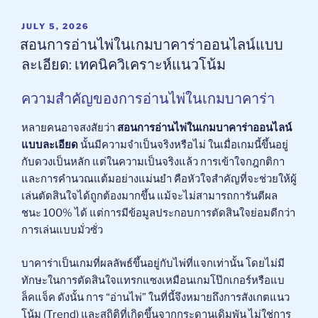
POSTED
JULY 5, 2026
ON
สอนการอ่านไพ่ในเกมบาคาร่าออนไลน์แบบ
ละเอียด: เทคนิควิเคราะห์แนวโน้ม
ความสำคัญของการอ่านไพ่ในเกมบาคาร่า
หลายคนอาจสงสัยว่า
สอนการอ่านไพ่ในเกมบาคาร่าออนไลน์
แบบละเอียด
นั้นมีความจำเป็นจริงหรือไม่ ในเมื่อเกมนี้ขึ้นอยู่
กับดวงเป็นหลัก แต่ในความเป็นจริงแล้ว การเข้าใจกฎกติกา
และการคำนวณแต้มอย่างแม่นยำ คือหัวใจสำคัญที่จะช่วยให้ผู้
เล่นตัดสินใจได้ถูกต้องมากขึ้น แม้จะไม่สามารถการันตีผล
ชนะ 100% ได้ แต่การมีข้อมูลประกอบการตัดสินใจย่อมดีกว่า
การเล่นแบบมั่วซั่ว
บาคาร่าเป็นเกมที่ผลลัพธ์ขึ้นอยู่กับไพ่ที่แจกเท่านั้น โดยไม่มี
ทักษะในการตัดสินใจแทรกแซงเหมือนเกมโป๊กเกอร์หรือแบ
ล็คแจ็ค ดังนั้น การ “อ่านไพ่” ในที่นี้จึงหมายถึงการสังเกตแนว
โน้ม (Trend) และสถิติที่เกิดขึ้นจากกระดานเดิมพัน ไม่ใช่การ