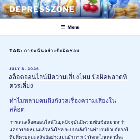
Skip
DEPRESSZONE
to
content
Menu
TAG:
การพนันอย่างรับผิดชอบ
POSTED
JULY 8, 2026
ON
สล็อตออนไลน์มีความเสี่ยงไหม ข้อผิดพลาดที่
ควรเลี่ยง
ทำไมหลายคนถึงกังวลเรื่องความเสี่ยงใน
สล็อต
การเล่นสล็อตออนไลน์ในยุคปัจจุบันมีความซับซ้อนมากกว่า
แค่การกดหมุนแล้วหวังโชค ระบบหลังบ้านทำงานด้วยอัลกอริ
ทึมที่ควบคุมผลลัพธ์อย่างแม่นยำ การเข้าใจกลไกเหล่านี้จะ