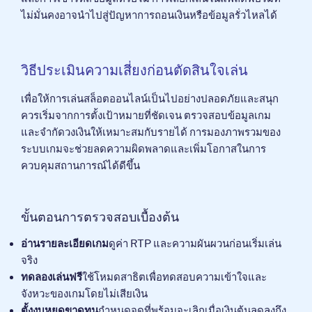
ไม่มั่นคงอาจนำไปสู่ปัญหาการถอนเงินหรือข้อมูลรั่วไหลได้
วิธีประเมินความเสี่ยงก่อนตัดสินใจเล่น
เพื่อให้การเล่นสล็อตออนไลน์เป็นไปอย่างปลอดภัยและสนุก
ควรเริ่มจากการตั้งเป้าหมายที่ชัดเจน ตรวจสอบข้อมูลเกม
และจำกัดวงเงินให้เหมาะสมกับรายได้ การมองภาพรวมของ
ระบบเกมจะช่วยลดความผิดพลาดและเพิ่มโอกาสในการ
ควบคุมสถานการณ์ได้ดีขึ้น
ขั้นตอนการตรวจสอบเบื้องต้น
อ่านรายละเอียดเกม
ดูค่า RTP และความผันผวนก่อนเริ่มเล่น
จริง
ทดลองเล่นฟรี
ใช้โหมดสาธิตเพื่อทดสอบความเข้าใจและ
จังหวะของเกมโดยไม่เสียเงิน
ตั้งงบหยุดขาดทุน
กำหนดจุดที่พร้อมจะเลิกเมื่อเงินต้นลดลงถึง