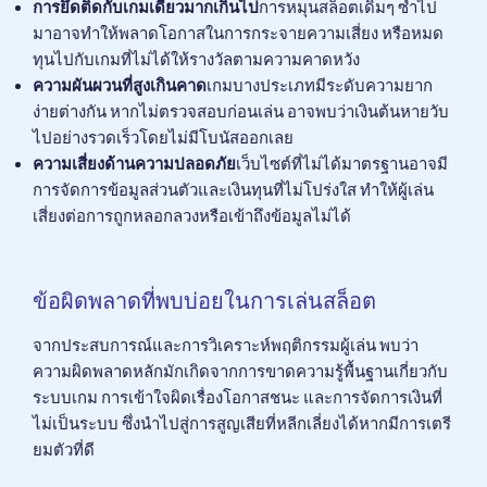
การยึดติดกับเกมเดียวมากเกินไป
การหมุนสล็อตเดิมๆ ซ้ำไป
มาอาจทำให้พลาดโอกาสในการกระจายความเสี่ยง หรือหมด
ทุนไปกับเกมที่ไม่ได้ให้รางวัลตามความคาดหวัง
ความผันผวนที่สูงเกินคาด
เกมบางประเภทมีระดับความยาก
ง่ายต่างกัน หากไม่ตรวจสอบก่อนเล่น อาจพบว่าเงินต้นหายวับ
ไปอย่างรวดเร็วโดยไม่มีโบนัสออกเลย
ความเสี่ยงด้านความปลอดภัย
เว็บไซต์ที่ไม่ได้มาตรฐานอาจมี
การจัดการข้อมูลส่วนตัวและเงินทุนที่ไม่โปร่งใส ทำให้ผู้เล่น
เสี่ยงต่อการถูกหลอกลวงหรือเข้าถึงข้อมูลไม่ได้
ข้อผิดพลาดที่พบบ่อยในการเล่นสล็อต
จากประสบการณ์และการวิเคราะห์พฤติกรรมผู้เล่น พบว่า
ความผิดพลาดหลักมักเกิดจากการขาดความรู้พื้นฐานเกี่ยวกับ
ระบบเกม การเข้าใจผิดเรื่องโอกาสชนะ และการจัดการเงินที่
ไม่เป็นระบบ ซึ่งนำไปสู่การสูญเสียที่หลีกเลี่ยงได้หากมีการเตรี
ยมตัวที่ดี