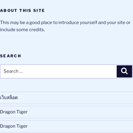
ABOUT THIS SITE
This may be a good place to introduce yourself and your site or
include some credits.
SEARCH
Search
Se
for:
เว็บสล็อต
Dragon Tiger
Dragon Tiger