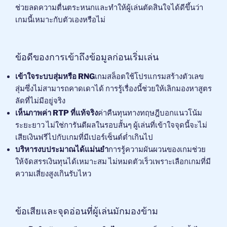
ช่วยลดความตื่นตระหนกและทำให้ผู้เล่นตัดสินใจได้ดีขึ้นว่า
เกมนี้เหมาะกับตัวเองหรือไม่
ข้อดีของการเข้าถึงข้อมูลก่อนเริ่มเล่น
เข้าใจระบบสุ่มหรือ RNG
เกมสล็อตใช้โปรแกรมสร้างตัวเลข
สุ่มซึ่งไม่สามารถคาดเดาได้ การรู้เรื่องนี้ช่วยให้เลิกมองหาสูตร
ลัดที่ไม่มีอยู่จริง
เห็นภาพค่า RTP ที่แท้จริง
ค่าคืนทุนทางทฤษฎีบอกแนวโน้ม
ระยะยาว ไม่ใช่การันตีผลในรอบสั้นๆ ผู้เล่นที่เข้าใจจุดนี้จะไม่
เสียเงินฟรีไปกับเกมที่มีเปอร์เซ็นต์ต่ำเกินไป
บริหารงบประมาณได้แม่นยำ
การรู้ความผันผวนของเกมช่วย
ให้จัดสรรเงินทุนได้เหมาะสม ไม่หมดตัวเร็วเพราะเลือกเกมที่มี
ความเสี่ยงสูงเกินรับไหว
ข้อเสียและจุดอ่อนที่ผู้เล่นมักมองข้าม