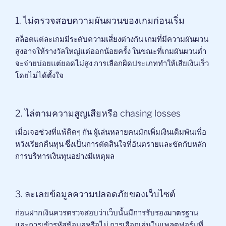
1. ไม่ตรวจสอบความผันผวนของเกมก่อนเริ่ม
สล็อตแต่ละเกมมีระดับความเสี่ยงต่างกัน เกมที่มีความผันผวน
สูงอาจให้รางวัลใหญ่แต่ออกน้อยครั้ง ในขณะที่เกมผันผวนต่ำ
จะจ่ายบ่อยแต่ยอดไม่สูง การเลือกผิดประเภททำให้เสียเงินเร็ว
โดยไม่ได้ตั้งใจ
2. ไล่ตามความสูญเสียหรือ chasing losses
เมื่อเจอช่วงที่แพ้ติดๆ กัน ผู้เล่นหลายคนมักเพิ่มเงินเดิมพันเพื่อ
หวังเรียกคืนทุน ซึ่งเป็นการตัดสินใจที่อันตรายและขัดกับหลัก
การบริหารเงินทุนอย่างมีเหตุผล
3. ละเลยข้อมูลความปลอดภัยของเว็บไซต์
ก่อนฝากเงินควรตรวจสอบว่าเว็บนั้นมีการรับรองมาตรฐาน
และการเข้ารหัสข้อมูลหรือไม่ การเลือกเล่นในแพลตฟอร์มที่