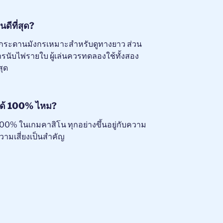
ดีที่สุด?
น กระดานมังกรเหมาะสำหรับดูทางยาว ส่วน
นับไพ่รายใบ ผู้เล่นควรทดลองใช้ทั้งสอง
สุด
ะได้ 100% ไหม?
100% ในเกมคาสิโน ทุกอย่างขึ้นอยู่กับความ
ามเสี่ยงเป็นสำคัญ