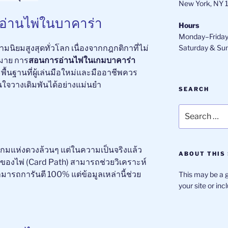
New York, NY
่านไพ่ในบาคาร่า
Hours
Monday–Frida
Saturday & S
มนิยมสูงสุดทั่วโลก เนื่องจากกฎกติกาที่ไม่
กมาย การ
สอนการอ่านไพ่ในเกมบาคาร่า
ะพื้นฐานที่ผู้เล่นมือใหม่และมืออาชีพควร
ินใจวางเดิมพันได้อย่างแม่นยำ
SEARCH
Search
for:
เกมแห่งดวงล้วนๆ แต่ในความเป็นจริงแล้ว
ABOUT THIS 
ของไพ่ (Card Path) สามารถช่วยวิเคราะห์
ารถการันตี 100% แต่ข้อมูลเหล่านี้ช่วย
This may be a g
your site or in