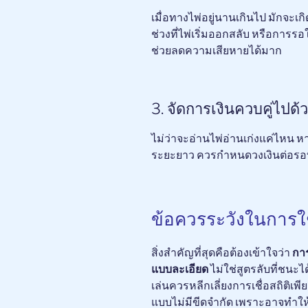
เมื่อทางไพ่อยู่นานเกินไป มักจะเ
ช่วงที่ไพ่เริ่มออกสลับ หรือการรอใ
ช่วยลดความเสียหายได้มาก
3. จัดการเงินควบคู่ไปด้
ไม่ว่าจะอ่านไพ่อ่านเก่งแค่ไหน ห
ระยะยาว ควรกำหนดวงเงินต่อรอบ 
ข้อควรระวังในการใ
สิ่งสำคัญที่สุดคือต้องเข้าใจว่า
กา
แบบละเอียด
ไม่ใช่สูตรลับที่ชนะได
เล่นควรหลีกเลี่ยงการเชื่อสถิติเพ
แบบไม่มีขีดจำกัด เพราะอาจทำให้