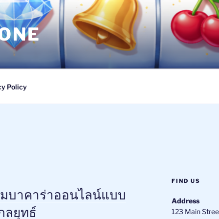
ONE
y Policy
FIND US
กมบาคาร่าออนไลน์แบบ
Address
กลยุทธ์
123 Main Stree