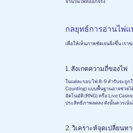
จำนวนไพ่ที่ออกจริง
กลยุทธ์การอ่านไพ่แ
เพื่อให้เห็นภาพชัดเจนยิ่งขึ้น เร
1. สังเกตความถี่ของไพ่
ในแต่ละรอบ ไพ่ 8-9 สำรับจะถูกใ
Counting) แบบพื้นฐานอาจช่วยได้
อัตโนมัติ (RNG) หรือ Live Casino 
ประสิทธิภาพลดลง ดังนั้นควรเน้น
2. วิเคราะห์จุดเปลี่ยนทา