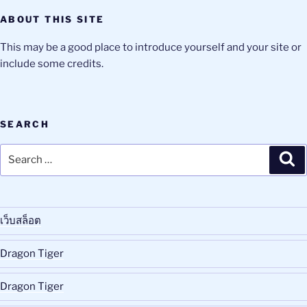
ABOUT THIS SITE
This may be a good place to introduce yourself and your site or
include some credits.
SEARCH
Search
Se
for:
เว็บสล็อต
Dragon Tiger
Dragon Tiger