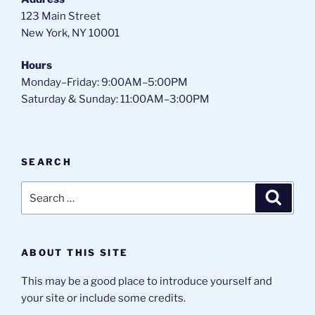
123 Main Street
New York, NY 10001
Hours
Monday–Friday: 9:00AM–5:00PM
Saturday & Sunday: 11:00AM–3:00PM
SEARCH
Search
Searc
for:
ABOUT THIS SITE
This may be a good place to introduce yourself and
your site or include some credits.