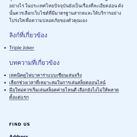
อย่างไร ในประเทศไทยปัจจุบันยังเป็นเรื่องที่ละเอียดอ่อน ดัง
นั้นควรเลือกเว็บไซต์ที่มีมาตรฐานสากลและให้บริการอย่าง
โปร่งใสเพื่อความปลอดภัยของตัวคุณเอง
ลิงก์ที่เกี่ยวข้อง
Triple Joker
บทความที่เกี่ยวข้อง
เทคนิคดูไพ่บาคาร่าแบบเซียนเล่นจริง
เลือกช่วงเวลาที่เหมาะสมในการเล่นสล็อตออนไลน์
มือใหม่ควรเริ่มเล่นสล็อตค่ายไหนดี เลือกยังไงไม่ให้พลาด
ตั้งแต่แรก
FIND US
Address