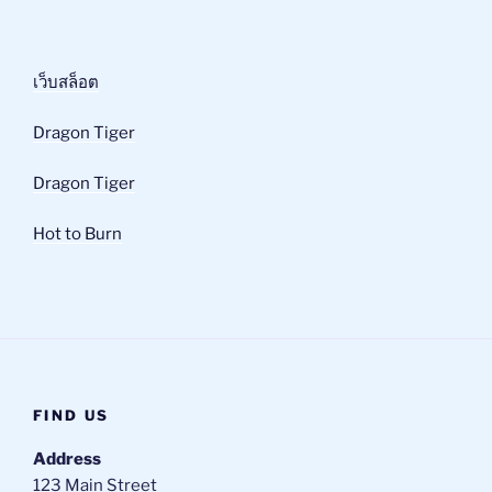
เว็บสล็อต
Dragon Tiger
Dragon Tiger
Hot to Burn
FIND US
Address
123 Main Street