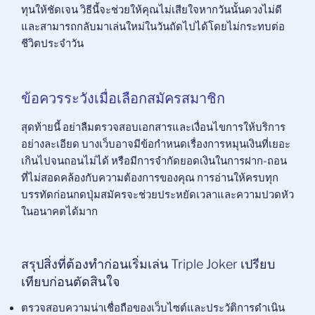
ทุนให้ชัดเจน วิธีนี้จะช่วยให้คุณไม่เสียใจหากวันนั้นดวงไม่ดี
และสามารถกลับมาเล่นใหม่ในวันถัดไปได้โดยไม่กระทบต่อ
ชีวิตประจำวัน
ข้อควรระวังเมื่อเลือกสมัครสมาชิก
สุดท้ายนี้ อย่าลืมตรวจสอบเอกสารและเงื่อนไขการให้บริการ
อย่างละเอียด บางเว็บอาจมีข้อกำหนดเรื่องการหมุนเงินที่เยอะ
เกินไปจนถอนไม่ได้ หรือมีการจำกัดยอดเงินในการฝาก-ถอน
ที่ไม่สอดคล้องกับความต้องการของคุณ การอ่านให้ครบทุก
บรรทัดก่อนกดปุ่มสมัครจะช่วยประหยัดเวลาและความปวดหัว
ในอนาคตได้มาก
สรุปสิ่งที่ต้องทำก่อนเริ่มเล่น Triple Joker เปรียบ
เทียบก่อนตัดสินใจ
ตรวจสอบความน่าเชื่อถือของเว็บไซต์และประวัติการดำเนิน